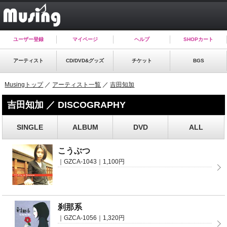
ユーザー登録
マイページ
ヘルプ
SHOPカート
アーティスト
CD/DVD&グッズ
チケット
BGS
Musingトップ
／
アーティスト一覧
／
吉田知加
吉田知加 ／ DISCOGRAPHY
SINGLE
ALBUM
DVD
ALL
こうぶつ
｜GZCA-1043｜1,100円
刹那系
｜GZCA-1056｜1,320円