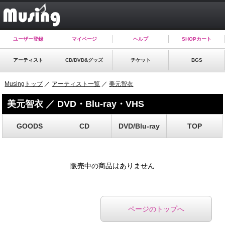
ユーザー登録
マイページ
ヘルプ
SHOPカート
アーティスト
CD/DVD&グッズ
チケット
BGS
Musingトップ
／
アーティスト一覧
／
美元智衣
美元智衣 ／ DVD・Blu-ray・VHS
GOODS
CD
DVD/Blu-ray
TOP
販売中の商品はありません
ページのトップへ