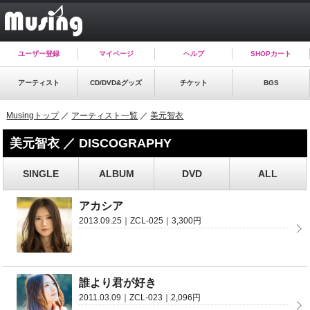
ユーザー登録
マイページ
ヘルプ
SHOPカート
アーティスト
CD/DVD&グッズ
チケット
BGS
Musingトップ
／
アーティスト一覧
／
美元智衣
美元智衣 ／ DISCOGRAPHY
SINGLE
ALBUM
DVD
ALL
アカシア
2013.09.25｜ZCL-025｜3,300円
誰より君が好き
2011.03.09｜ZCL-023｜2,096円