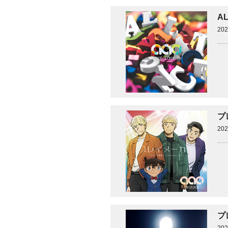
A
20
プ
20
プ