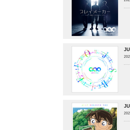
20
J
20
J
20