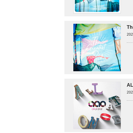
Th
20
A
20