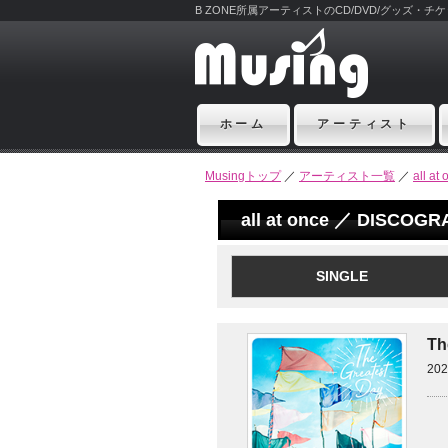
B ZONE所属アーティストのCD/DVD/グッズ・
ホーム
アーティスト
Musingトップ
／
アーティスト一覧
／
all at
all at once ／ DISCOG
SINGLE
T
20