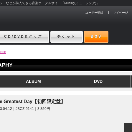
チケットなどが購入できる音楽ポータルサイト「Musing(ミュージング)」
ユーザー登録
マイページ
CD/DVD&グッズ
チケット
BGS
 once
RAPHY
ALBUM
DVD
he Greatest Day【初回限定盤】
23.04.12｜JBCZ-9141｜3,850円