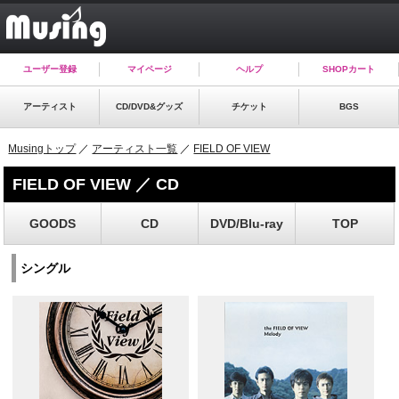
ユーザー登録
マイページ
ヘルプ
SHOPカート
アーティスト
CD/DVD&グッズ
チケット
BGS
Musingトップ
／
アーティスト一覧
／
FIELD OF VIEW
FIELD OF VIEW ／ CD
GOODS
CD
DVD/Blu-ray
TOP
シングル