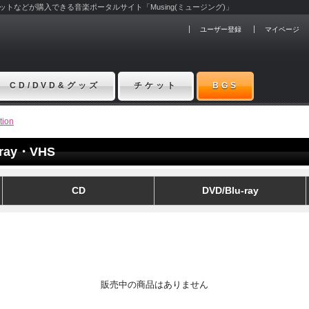
チケットなどが購入できる音楽ポータルサイト「Musing(ミュージング)」
ユーザー登録
マイページ
CD/DVD&グッズ
チケット
BGS
tion
-ray・VHS
CD
DVD/Blu-ray
販売中の商品はありません