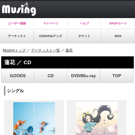
ユーザー登録
マイページ
ヘルプ
SHOPカート
アーティスト
CD/DVD&グッズ
チケット
BGS
Musingトップ
／
アーティスト一覧
／
蓮花
蓮花 ／ CD
GOODS
CD
DVD/Blu-ray
TOP
シングル