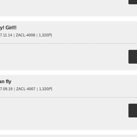
! Girl!!
07.11.14｜ZACL-4008｜1,320円
an fly
07.09.19｜ZACL-4007｜1,320円