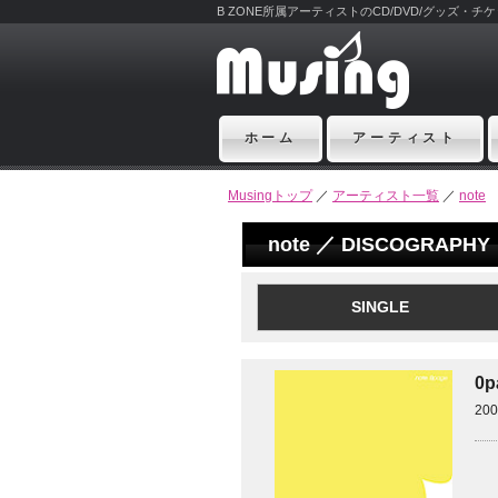
B ZONE所属アーティストのCD/DVD/グッズ・
ホーム
アーティスト
Musingトップ
／
アーティスト一覧
／
note
note ／ DISCOGRAPHY
SINGLE
0p
20