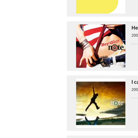
Hey
20
I c
20