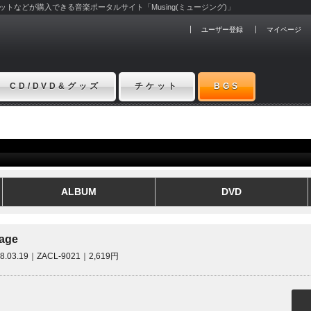
チケットなどが購入できる音楽ポータルサイト「Musing(ミュージング)」
ユーザー登録
マイページ
CD/DVD&グッズ
チケット
BGS
ALBUM
DVD
age
08.03.19｜ZACL-9021｜2,619円