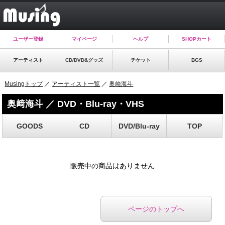
ユーザー登録
マイページ
ヘルプ
SHOPカート
アーティスト
CD/DVD&グッズ
チケット
BGS
Musingトップ
／
アーティスト一覧
／
奥﨑海斗
奥﨑海斗 ／ DVD・Blu-ray・VHS
GOODS
CD
DVD/Blu-ray
TOP
販売中の商品はありません
ページのトップへ