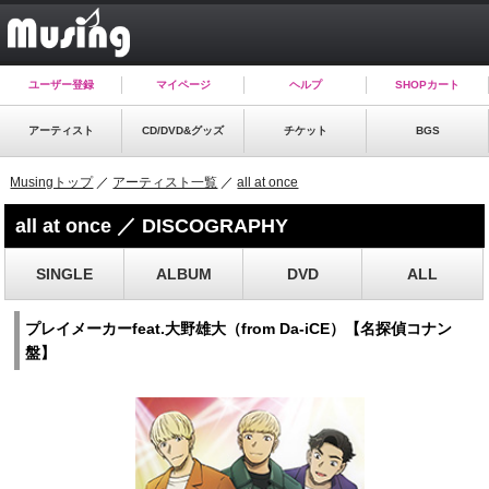
ユーザー登録
マイページ
ヘルプ
SHOPカート
アーティスト
CD/DVD&グッズ
チケット
BGS
Musingトップ
／
アーティスト一覧
／
all at once
all at once ／ DISCOGRAPHY
SINGLE
ALBUM
DVD
ALL
プレイメーカーfeat.大野雄大（from Da-iCE）【名探偵コナン
盤】