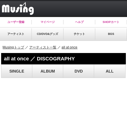
ユーザー登録
マイページ
ヘルプ
SHOPカート
アーティスト
CD/DVD&グッズ
チケット
BGS
Musingトップ
／
アーティスト一覧
／
all at once
all at once ／ DISCOGRAPHY
SINGLE
ALBUM
DVD
ALL