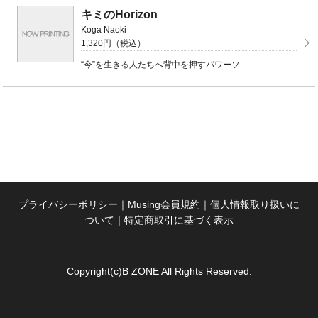
キミのHorizon
Koga Naoki
1,320円（税込）
“今”を生きる人たちへ背中を押すパワーソング「キミのHorizon」を収録した、シンガソングライター ...
プライバシーポリシー
｜
Musing会員規約
｜
個人情報取り扱いに
ついて
｜
特定商取引に基づく表示
Copyright(c)B ZONE All Rights Reserved.