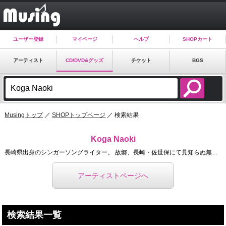
ユーザー登録
マイページ
ヘルプ
SHOPカート
アーティスト
CD/DVD&グッズ
チケット
BGS
Musingトップ
／
SHOPトップページ
／ 検索結果
Koga Naoki
長崎県出身のシンガーソングライター。 故郷、長崎・佐世保にて見知らぬ無名のストリートミュージシャン ...
アーティストページへ
検索結果一覧