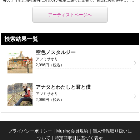
母の子守唄と幼稚園時にオルガン教室に通った影響で、音楽に興味を持つ。長渕剛に憧れ、中学の時からギター ...
アーティストページへ
検索結果一覧
空色ノスタルジー
アツミサオリ
2,096円（税込）
アナタとわたしと君と僕
アツミサオリ
2,096円（税込）
プライバシーポリシー
｜
Musing会員規約
｜
個人情報取り扱いに
ついて
｜
特定商取引に基づく表示