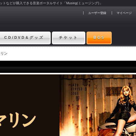
チケットなどが購入できる音楽ポータルサイト「Musing(ミュージング)」
ユーザー登録
マイページ
CD/DVD&グッズ
チケット
BGS
マリン