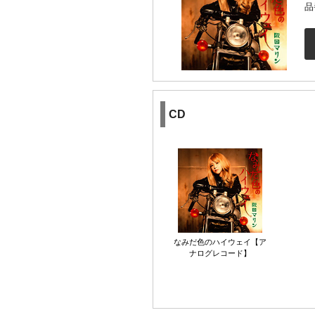
品
CD
なみだ色のハイウェイ【ア
ナログレコード】