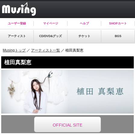
ユーザー登録
マイページ
ヘルプ
SHOPカート
アーティスト
CD/DVD&グッズ
チケット
BGS
Musingトップ
／
アーティスト一覧
／ 植田真梨恵
植田真梨恵
OFFICIAL SITE