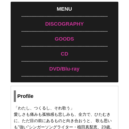
MENU
DISCOGRAPHY
GOODS
CD
DVD/Blu-ray
Profile
「わたし、つくるし、それ歌う」
愛しさも痛みも孤独感も悲しみも、全力で、ひたむき
に、ただ目の前にあるものと向き合おうと、 歌も思い
も”強い”シンガーソングライター・植田真梨恵、23歳。