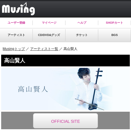
ユーザー登録
マイページ
ヘルプ
SHOPカート
アーティスト
CD/DVD&グッズ
チケット
BGS
Musingトップ
／
アーティスト一覧
／ 高山賢人
高山賢人
OFFICIAL SITE