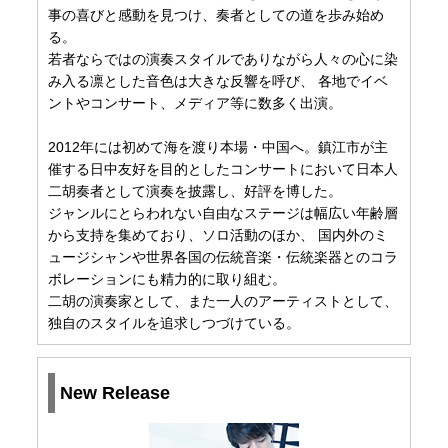
事の喜びと感動を見つけ、奏者としての道を歩み始め
る。
若者ならではの演奏スタイルでありながら人々の心に染
み入る凛とした音色は大きな反響を呼び、 各地でイベ
ントやコンサート、メディア等に数多く出演。
2012年には初めて海を渡り本場・中国へ。鎮江市が主
催する日中友好を目的としたコンサートにおいて日本人
二胡奏者として演奏を披露し、好評を博した。
ジャンルにとらわれない自由なステージは幅広い年齢層
から支持を集めており、ソロ活動のほか、 国内外のミ
ュージシャンや世界各国の伝統音楽・伝統楽器とのコラ
ボレーションにも精力的に取り組む。
二胡の演奏家として、また一人のアーティストとして、
独自のスタイルを追求しつづけている。
New Release