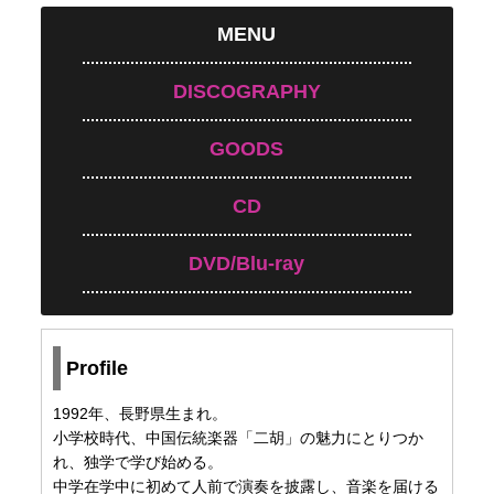
MENU
DISCOGRAPHY
GOODS
CD
DVD/Blu-ray
Profile
1992年、長野県生まれ。
小学校時代、中国伝統楽器「二胡」の魅力にとりつか
れ、独学で学び始める。
中学在学中に初めて人前で演奏を披露し、音楽を届ける