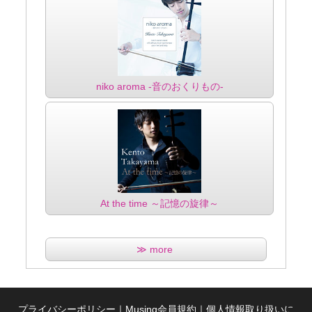
niko aroma -音のおくりもの-
At the time ～記憶の旋律～
≫ more
プライバシーポリシー
｜
Musing会員規約
｜
個人情報取り扱いに