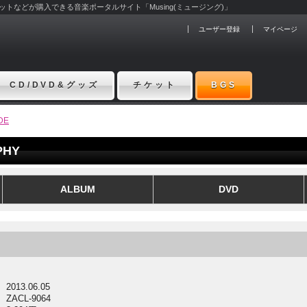
チケットなどが購入できる音楽ポータルサイト「Musing(ミュージング)」
ユーザー登録
マイページ
CD/DVD&グッズ
チケット
BGS
DE
PHY
ALBUM
DVD
2013.06.05
ZACL-9064