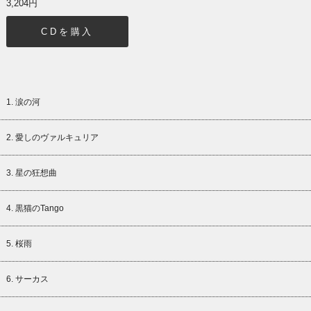
3,204円
CDを購入
1. 涙の河
2. 愛しのヴァルキュリア
3. 星の狂想曲
4. 黒猫のTango
5. 桜雨
6. サーカス