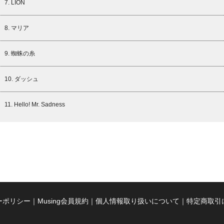
7. LION
8. マリア
9. 蜘蛛の糸
10. ダッシュ
11. Hello! Mr. Sadness
ーポリシー
｜
Musing会員規約
｜
個人情報取り扱いについて
｜
特定商取引