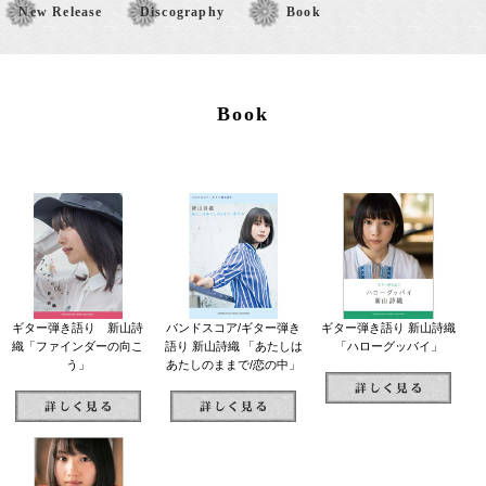
New Release
Discography
Book
Book
ギター弾き語り 新山詩
バンドスコア/ギター弾き
ギター弾き語り 新山詩織
織「ファインダーの向こ
語り 新山詩織 「あたしは
「ハローグッバイ」
う」
あたしのままで/恋の中」