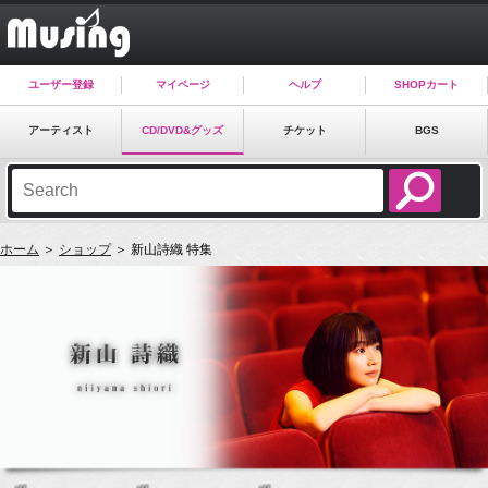
ユーザー登録
マイページ
ヘルプ
SHOPカート
アーティスト
CD/DVD&グッズ
チケット
BGS
ホーム
＞
ショップ
＞ 新山詩織 特集