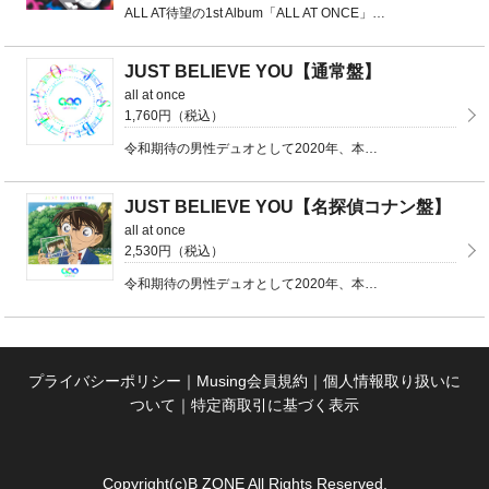
ALL AT待望の1st Album「ALL AT ONCE」のリリースが決定 通常盤（CD） ...
JUST BELIEVE YOU【通常盤】
all at once
1,760円（税込）
令和期待の男性デュオとして2020年、本格始動した「all at once」新人としては異例のダブル ...
JUST BELIEVE YOU【名探偵コナン盤】
all at once
2,530円（税込）
令和期待の男性デュオとして2020年、本格始動した「all at once」新人としては異例のダブル ...
プライバシーポリシー
｜
Musing会員規約
｜
個人情報取り扱いに
ついて
｜
特定商取引に基づく表示
Copyright(c)B ZONE All Rights Reserved.