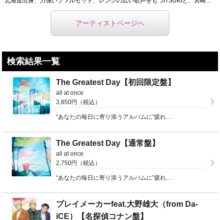
北海道出身、力強いファルセット、レンジの広い歌声をもつITSUKIと、宮崎県出身、少年のように素朴で ...
アーティストページへ
検索結果一覧
The Greatest Day【初回限定盤】
all at once
3,850円（税込）
“あなたの毎日に寄り添うアルバムに”疲れ悩んでしまったとき·新たなスタートを切るとき ...
The Greatest Day【通常盤】
all at once
2,750円（税込）
“あなたの毎日に寄り添うアルバムに”疲れ悩んでしまったとき·新たなスタートを切るとき ...
プレイメーカーfeat.大野雄大（from Da-
iCE）【名探偵コナン盤】