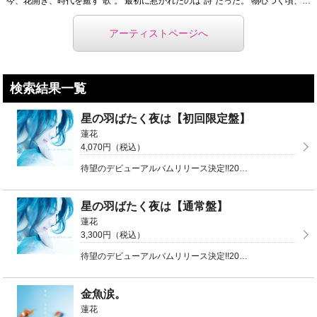
今、花開き、時代を癒す“歌”。 最初に惹かれたのは“詩”だった。 物心つく頃、父に買ってもらった金子 ...
アーティストページへ
検索結果一覧
星の羽ばたく夜は【初回限定盤】
蓮花
4,070円（税込）
待望のデビューアルバムリリース決定!!2018年7月の3周年記念ライブで披露された新曲5曲を含む全1 ...
星の羽ばたく夜は【通常盤】
蓮花
3,300円（税込）
待望のデビューアルバムリリース決定!!2018年7月の3周年記念ライブで披露された新曲5曲を含む全1 ...
金魚涙。
蓮花