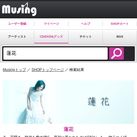
ユーザー登録
マイページ
ヘルプ
SHOPカート
アーティスト
CD/DVD&グッズ
チケット
BGS
Musingトップ
／
SHOPトップページ
／ 検索結果
蓮花