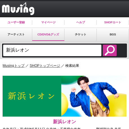
ユーザー登録
マイページ
ヘルプ
SHOPカート
アーティスト
CD/DVD&グッズ
チケット
BGS
Musingトップ
／
SHOPトップページ
／ 検索結果
新浜レオン