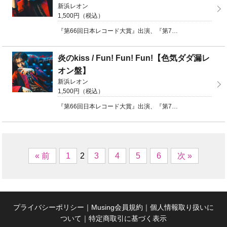
新浜レオン
1,500円（税込）
『第66回日本レコード大賞』出演、『第75回NHK紅白歌合戦』初出場!オリコン週間 演歌・歌謡シング ...
炎のkiss / Fun! Fun! Fun!【色気ダダ漏レ
オン盤】
新浜レオン
1,500円（税込）
『第66回日本レコード大賞』出演、『第75回NHK紅白歌合戦』初出場!オリコン週間 演歌・歌謡シング ...
« 前
1
2
3
4
5
6
次 »
プライバシーポリシー
｜
Musing会員規約
｜
個人情報取り扱いに
ついて
｜
特定商取引に基づく表示