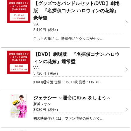
【グッズつきバンドルセット/DVD】劇場
版 『名探偵コナン ハロウィンの花嫁』
豪華盤
V.A
8,410円（税込）
こちらの商品は、映像作品とグッズがセットになった商品になります。 ■商品内容： ・[DVD] ...
【DVD】劇場版 『名探偵コナン ハロウ
ィンの花嫁』通常盤
V.A
5,720円（税込）
[DVD]通常盤 仕様：DVD1枚 品番：ONBD-2629 ■DISC1 ...
ジェラシー ～運命にKiss をしよう～
新浜レオン
3,080円（税込）
初の映像作品には、ファン待望の盛りだくさんなコンテンツを収録！ 演歌・歌謡界では先駆けとなるDVD ...