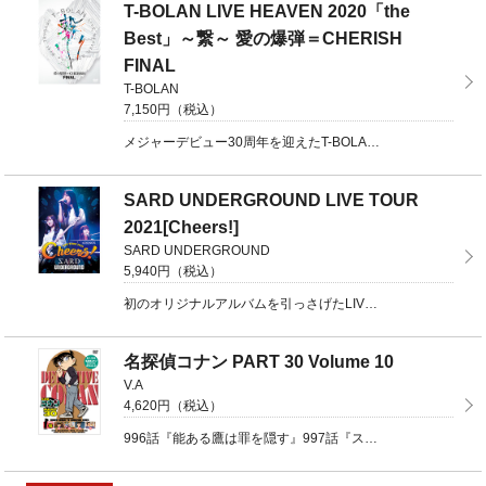
T-BOLAN LIVE HEAVEN 2020「the
Best」～繋～ 愛の爆弾＝CHERISH
FINAL
T-BOLAN
7,150円（税込）
メジャーデビュー30周年を迎えたT-BOLANのベストライブツアーファイナル公演をDVD化！ ...
SARD UNDERGROUND LIVE TOUR
2021[Cheers!]
SARD UNDERGROUND
5,940円（税込）
初のオリジナルアルバムを引っさげたLIVEツアー Zepp Tokyo公演、全曲完全収録Blu-ra ...
名探偵コナン PART 30 Volume 10
V.A
4,620円（税込）
996話『能ある鷹は罪を隠す』997話『スマイルの里の陰謀』998話『憎しみのフライパン』999話『 ...