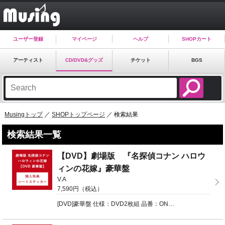
ユーザー登録
マイページ
ヘルプ
SHOPカート
アーティスト
CD/DVD&グッズ
チケット
BGS
Musingトップ
／
SHOPトップページ
／ 検索結果
検索結果一覧
【DVD】劇場版 『名探偵コナン ハロウ
ィンの花嫁』豪華盤
V.A
7,590円（税込）
[DVD]豪華盤 仕様：DVD2枚組 品番：ONBD-2627 ■DISC1 ...