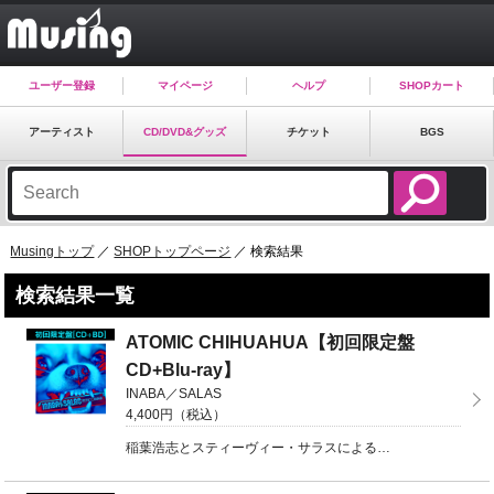
ユーザー登録
マイページ
ヘルプ
SHOPカート
アーティスト
CD/DVD&グッズ
チケット
BGS
Musingトップ
／
SHOPトップページ
／ 検索結果
検索結果一覧
ATOMIC CHIHUAHUA【初回限定盤
CD+Blu-ray】
INABA／SALAS
4,400円（税込）
稲葉浩志とスティーヴィー・サラスによる「INABA ／ SALAS」再始動！前作から約5年ぶりのアル ...