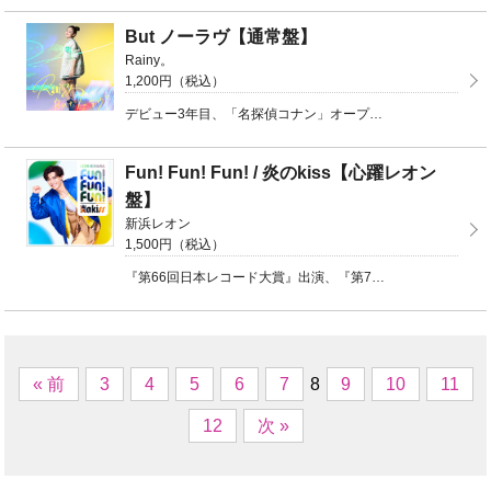
But ノーラヴ【通常盤】
Rainy。
1,200円（税込）
デビュー3年目、「名探偵コナン」オープニングテーマとしてOA中の楽曲がリリース決定！通常盤（CD）品 ...
Fun! Fun! Fun! / 炎のkiss【心躍レオン
盤】
新浜レオン
1,500円（税込）
『第66回日本レコード大賞』出演、『第75回NHK紅白歌合戦』初出場!オリコン週間 演歌・歌謡シング ...
« 前
3
4
5
6
7
8
9
10
11
12
次 »