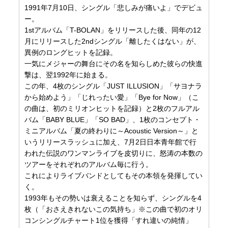
1991年7月10日、シングル「悲しみが痛いよ」でデビュ
ー。
1stアルバム「T-BOLAN」をリリースした後、同年の12
月にリリースした2ndシングル「離したくはない」が、
異例のロングヒットを記録。
一気にメジャーの舞台にその名を知らしめた彼らの快進
撃は、翌1992年に始まる。
この年、4枚のシングル「JUST ILLUSION」「サヨナラ
から始めよう」「じれったい愛」「Bye for Now」（こ
の曲は、初のミリオンヒットを記録）と2枚のフルアル
バム「BABY BLUE」「SO BAD」、1枚のコンセプト・
ミニアルバム「夏の終わりに～Acoustic Version～」と
いうリリースラッシュに加え、7月2日日本青年館で行
われた伝説のワンマンライブを皮切りに、怒涛の本数の
ツアーをそれぞれのアルバム毎に行う。
これによりライブバンドとしてもその本領を発揮してい
く。
1993年もその勢いは衰えることを知らず、シングルを4
枚（「おさえきれないこの気持ち」※この曲で初のオリ
コンシングルチャート1位を獲得「すれ違いの純情」