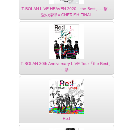
T-BOLAN LIVE HEAVEN 2020「the Best」～繋～
愛の爆弾＝CHERISH FINAL
T-BOLAN 30th Anniversary LIVE Tour「the Best」
～励～
Re:I