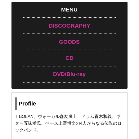
MENU
DISCOGRAPHY
GOODS
CD
DVD/Blu-ray
Profile
T-BOLAN、ヴォーカル森友嵐士、ドラム青木和義、ギ
ター五味孝氏、ベース上野博文の4人からなる伝説のロ
ックバンド。