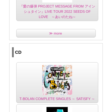
『愛の爆弾 PROJECT MESSAGE FROM アイン
シュタイン』LIVE TOUR 2022 SEEDS OF
LOVE ～あいのたね～
≫ more
CD
T-BOLAN COMPLETE SINGLES ～ SATISFY ～