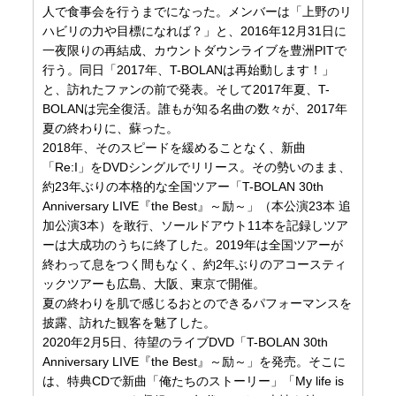
人で食事会を行うまでになった。メンバーは「上野のリ
ハビリの力や目標になれば？」と、2016年12月31日に
一夜限りの再結成、カウントダウンライブを豊洲PITで
行う。同日「2017年、T-BOLANは再始動します！」
と、訪れたファンの前で発表。そして2017年夏、T-
BOLANは完全復活。誰もが知る名曲の数々が、2017年
夏の終わりに、蘇った。
2018年、そのスピードを緩めることなく、新曲
「Re:I」をDVDシングルでリリース。その勢いのまま、
約23年ぶりの本格的な全国ツアー「T-BOLAN 30th
Anniversary LIVE『the Best』～励～」（本公演23本 追
加公演3本）を敢行、ソールドアウト11本を記録しツア
ーは大成功のうちに終了した。2019年は全国ツアーが
終わって息をつく間もなく、約2年ぶりのアコースティ
ックツアーも広島、大阪、東京で開催。
夏の終わりを肌で感じるおとのできるパフォーマンスを
披露、訪れた観客を魅了した。
2020年2月5日、待望のライブDVD「T-BOLAN 30th
Anniversary LIVE『the Best』～励～」を発売。そこに
は、特典CDで新曲「俺たちのストーリー」「My life is