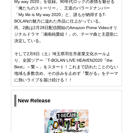
My way 2020」を収録。90年代ロックの表情を魅せる
「俺たちのストーリー」、王道のバラードナンバー
「My life is My way 2020」と、誰もが納得するT-
BOLANの魅力に溢れた作品に仕上がっている。
尚、2曲は2月28日配信開始のAmazon Prime Videoオリ
ジナルドラマ「湘南純愛組！」の、テーマ曲と主題歌に
決定している。
そして2月8日（土）埼玉県羽生市産業文化ホールよ
り、全国ツアー「T-BOLAN LIVE HEAVEN2020『the
Best』～繋～」をスタート！これまで訪れたことのない
地域も多数含め、その歩みを止めず『繋がる』をテーマ
に熱いライブを届け続ける！！
New Release