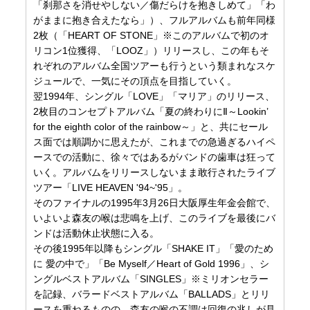
「刹那さを消せやしない／傷だらけを抱きしめて」「わ
がままに抱き合えたなら」）、フルアルバムも前年同様
2枚（「HEART OF STONE」※このアルバムで初のオ
リコン1位獲得、「LOOZ」）リリースし、この年もそ
れぞれのアルバム全国ツアーも行うという類まれなスケ
ジュールで、一気にその頂点を目指していく。
翌1994年、シングル「LOVE」「マリア」のリリース、
2枚目のコンセプトアルバム「夏の終わりにⅡ～Lookin’
for the eighth color of the rainbow～」と、共にセール
ス面では順調かに思えたが、これまでの急過ぎるハイペ
ースでの活動に、徐々ではあるがバンドの歯車は狂って
いく。アルバムをリリースしないまま敢行されたライブ
ツアー「LIVE HEAVEN '94~'95」。
そのファイナルの1995年3月26日大阪厚生年金会館で、
いよいよ森友の喉は悲鳴を上げ、このライブを最後にバ
ンドは活動休止状態に入る。
その後1995年以降もシングル「SHAKE IT」「愛のため
に 愛の中で」「Be Myself／Heart of Gold 1996」、シ
ングルベストアルバム「SINGLES」※ミリオンセラー
を記録、バラードベストアルバム「BALLADS」とリリ
ースを重ねるものの、森友の喉の不調は回復の兆しが見