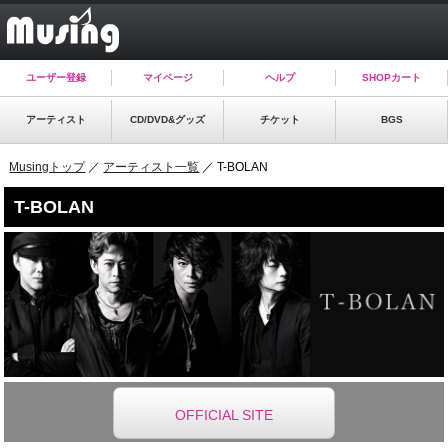
ユーザー登録
マイページ
ヘルプ
SHOPカート
アーティスト
CD/DVD&グッズ
チケット
BGS
Musingトップ
／
アーティスト一覧
／ T-BOLAN
T-BOLAN
OFFICIAL SITE