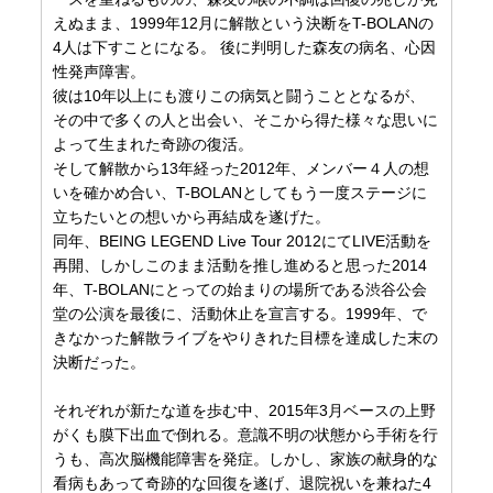
えぬまま、1999年12月に解散という決断をT-BOLANの
4人は下すことになる。 後に判明した森友の病名、心因
性発声障害。
彼は10年以上にも渡りこの病気と闘うこととなるが、
その中で多くの人と出会い、そこから得た様々な思いに
よって生まれた奇跡の復活。
そして解散から13年経った2012年、メンバー４人の想
いを確かめ合い、T-BOLANとしてもう一度ステージに
立ちたいとの想いから再結成を遂げた。
同年、BEING LEGEND Live Tour 2012にてLIVE活動を
再開、しかしこのまま活動を推し進めると思った2014
年、T-BOLANにとっての始まりの場所である渋谷公会
堂の公演を最後に、活動休止を宣言する。1999年、で
きなかった解散ライブをやりきれた目標を達成した末の
決断だった。
それぞれが新たな道を歩む中、2015年3月ベースの上野
がくも膜下出血で倒れる。意識不明の状態から手術を行
うも、高次脳機能障害を発症。しかし、家族の献身的な
看病もあって奇跡的な回復を遂げ、退院祝いを兼ねた4