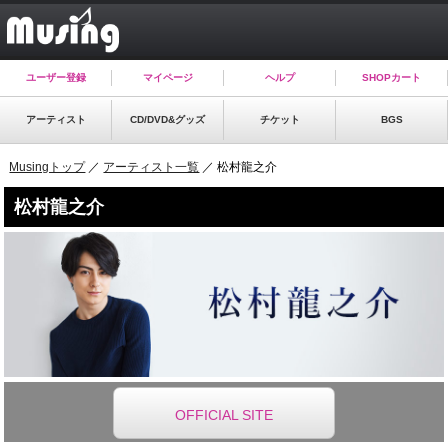
ユーザー登録
マイページ
ヘルプ
SHOPカート
アーティスト
CD/DVD&グッズ
チケット
BGS
Musingトップ
／
アーティスト一覧
／ 松村龍之介
松村龍之介
OFFICIAL SITE