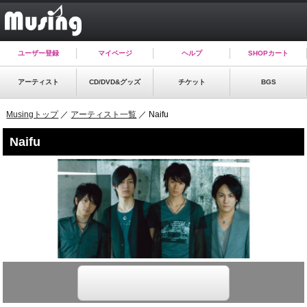
ユーザー登録
マイページ
ヘルプ
SHOPカート
アーティスト
CD/DVD&グッズ
チケット
BGS
Musingトップ
／
アーティスト一覧
／ Naifu
Naifu