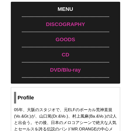
MENU
DISCOGRAPHY
GOODS
CD
DVD/Blu-ray
Profile
05年、大阪のスタジオで、元ELFのボーカル荒神直規
(Vo.&Gt.)が、山口篤(Dr.&Vo.)、村上風麻(Ba.&Vo.)の2人
と出会う。その後、日本のメロコアシーンで絶大な人気
とセールスを誇る伝説のバンドMR.ORANGEの中心メ