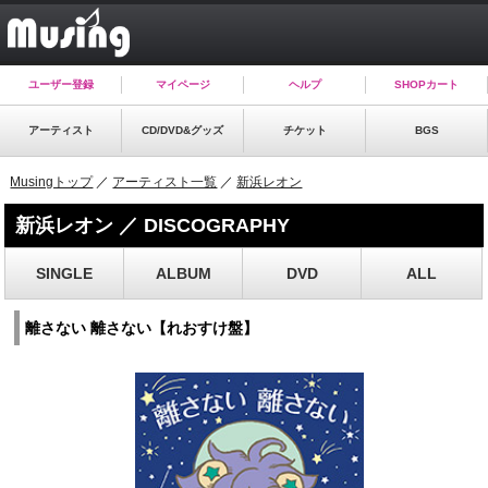
ユーザー登録
マイページ
ヘルプ
SHOPカート
アーティスト
CD/DVD&グッズ
チケット
BGS
Musingトップ
／
アーティスト一覧
／
新浜レオン
新浜レオン ／ DISCOGRAPHY
SINGLE
ALBUM
DVD
ALL
離さない 離さない【れおすけ盤】