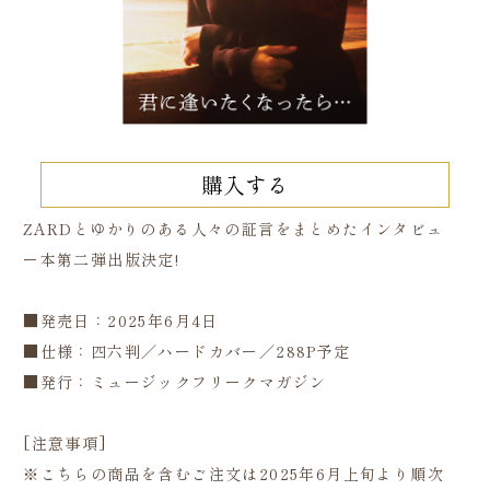
購入する
ZARDとゆかりのある人々の証言をまとめたインタビュ
ー本第二弾出版決定!
■発売日：2025年6月4日
■仕様：四六判／ハードカバー／288P予定
■発行：ミュージックフリークマガジン
[注意事項]
※こちらの商品を含むご注文は2025年6月上旬より順次