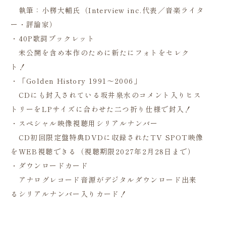
執筆：小栁大輔氏（Interview inc.代表／音楽ライタ
ー・評論家）
・40P歌詞ブックレット
未公開を含め本作のために新たにフォトをセレク
ト！
・「Golden History 1991～2006」
CDにも封入されている坂井泉水のコメント入りヒス
トリーをLPサイズに合わせた二つ折り仕様で封入！
・スペシャル映像視聴用シリアルナンバー
CD初回限定盤特典DVDに収録されたTV SPOT映像
をWEB視聴できる（視聴期限2027年2月28日まで）
・ダウンロードカード
アナログレコード音源がデジタルダウンロード出来
るシリアルナンバー入りカード！