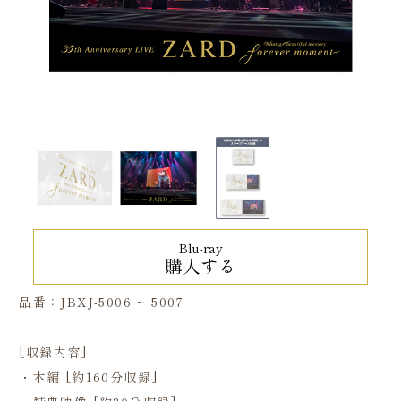
Blu-ray
購入する
品番：JBXJ-5006 ~ 5007
[収録内容]
・本編 [約160分収録]