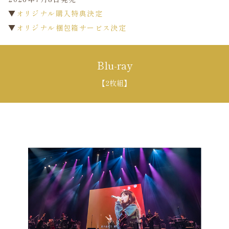
▼
オリジナル購入特典決定
▼
オリジナル梱包箱サービス決定
Blu-ray
【2枚組】