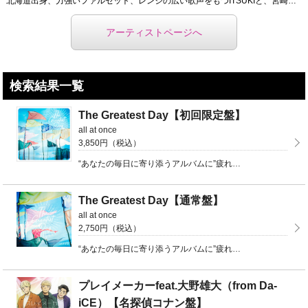
北海道出身、力強いファルセット、レンジの広い歌声をもつITSUKIと、宮崎県出身、少年のように素朴で ...
アーティストページへ
検索結果一覧
The Greatest Day【初回限定盤】
all at once
3,850円（税込）
“あなたの毎日に寄り添うアルバムに”疲れ悩んでしまったとき·新たなスタートを切るとき ...
The Greatest Day【通常盤】
all at once
2,750円（税込）
“あなたの毎日に寄り添うアルバムに”疲れ悩んでしまったとき·新たなスタートを切るとき ...
プレイメーカーfeat.大野雄大（from Da-
iCE）【名探偵コナン盤】