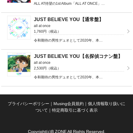
ALL AT待望の1st Album「ALL AT ONCE」のリリースが決定 通常盤（CD） ...
JUST BELIEVE YOU【通常盤】
all at once
1,760円（税込）
令和期待の男性デュオとして2020年、本格始動した「all at once」新人としては異例のダブル ...
JUST BELIEVE YOU【名探偵コナン盤】
all at once
2,530円（税込）
令和期待の男性デュオとして2020年、本格始動した「all at once」新人としては異例のダブル ...
プライバシーポリシー
｜
Musing会員規約
｜
個人情報取り扱いに
ついて
｜
特定商取引に基づく表示
Copyright(c)B ZONE All Rights Reserved.