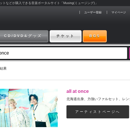
チケットなどが購入できる音楽ポータルサイト「Musing(ミュージング)」
ユーザー登録
マイページ
CD/DVD&グッズ
チケット
BGS
索結果
all at once
アーティストページへ