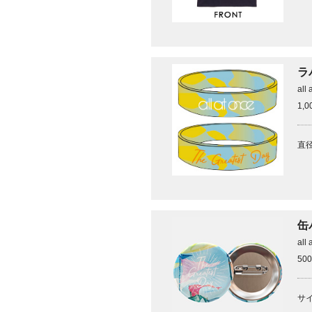
ラ
all 
1,
直径
缶バ
all 
50
サ