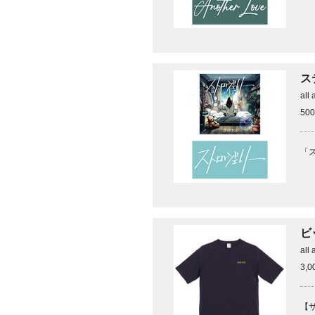
ス
all 
50
ビ
all 
3,
【サ