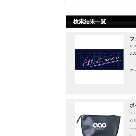
検索結果一覧
フ
all 
3,
ア
ポ
all 
2,