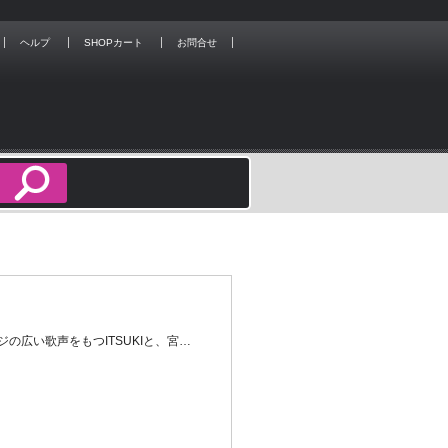
ヘルプ
SHOPカート
お問合せ
北海道出身、力強いファルセット、レンジの広い歌声をもつITSUKIと、宮崎県出身、少年のように素朴で ...