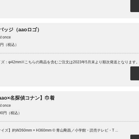
バッジ（aaoロゴ）
at once
0円（税込）
イズ：φ42mm※こちらの商品を含むご注文は2023年5月末より順次発送となります
aao×名探偵コナン】巾着
at once
600円（税込）
イズ】約W260mm × H360mm © 青山剛昌／小学館・読売テレビ・T ...