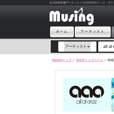
B ZONE所属アーティストのCD/DVD/グッズ・
ホーム
アーティスト
Musingトップ
／
SHOPトップページ
／ 検