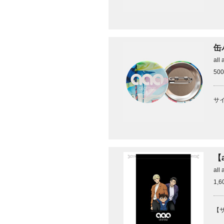
缶
all 
50
サ
【
all 
1,
【サ