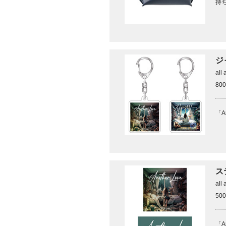
持
ジ
all 
80
「A
ス
all 
50
「A