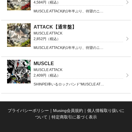
4,584円（税込）
MUSCLE ATTACK約1年半ぶり、待望のニューアルバム初回限定盤【CD＋DVD】品番：ZACL ...
ATTACK【通常盤】
MUSCLE ATTACK
2,852円（税込）
MUSCLE ATTACK約1年半ぶり、待望のニューアルバム通常盤【CD Only】品番：ZACL- ...
MUSCLE
MUSCLE ATTACK
2,409円（税込）
SHINPEI率いるロックバンド“MUSCLE ATTACK”待望のCDリリース決定!!バンド名の通 ...
プライバシーポリシー
｜
Musing会員規約
｜
個人情報取り扱いに
ついて
｜
特定商取引に基づく表示