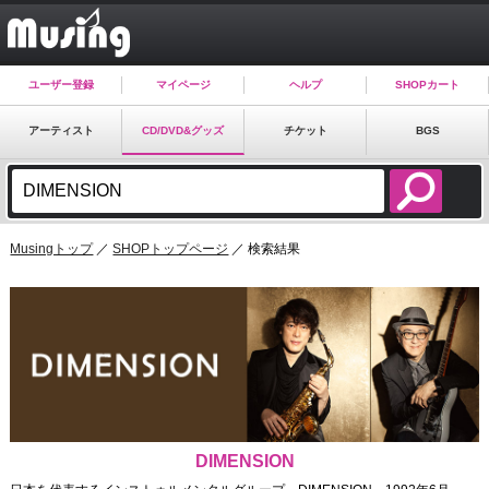
ユーザー登録
マイページ
ヘルプ
SHOPカート
アーティスト
CD/DVD&グッズ
チケット
BGS
Musingトップ
／
SHOPトップページ
／ 検索結果
DIMENSION