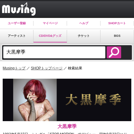
ユーザー登録
マイページ
ヘルプ
SHOPカート
アーティスト
CD/DVD&グッズ
チケット
BGS
Musingトップ
／
SHOPトップページ
／ 検索結果
大黒摩季