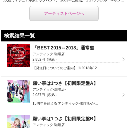
5人組ヴィジュアル系ロックバンド。 2003年に結成。１STシングル「キャンデーホリック」がオリコ ...
アーティストページへ
検索結果一覧
「BEST 2015～2018」通常盤
アンティック-珈琲店-
2,852円（税込）
【発送日についてのご案内】 ※2018年12月3日（月）以降のご注文分は、12/6（木）より順次発送 ...
願い事は1つさ【初回限定盤A】
アンティック-珈琲店-
2,037円（税込）
15周年を迎える アンティック-珈琲店-が贈る、初の春の失恋ソング！初回限定盤A（CD＋DVD）品番 ...
願い事は1つさ【初回限定盤B】
アンティック-珈琲店-