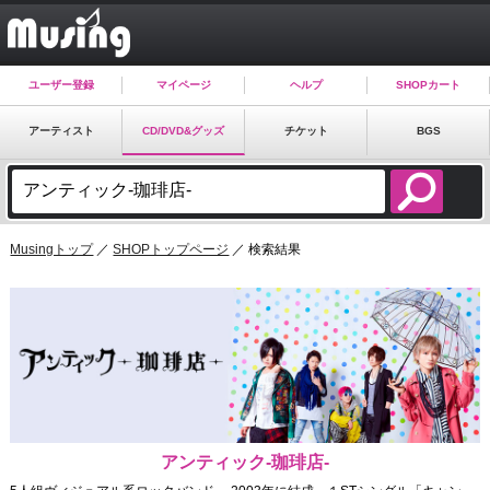
ユーザー登録
マイページ
ヘルプ
SHOPカート
アーティスト
CD/DVD&グッズ
チケット
BGS
Musingトップ
／
SHOPトップページ
／ 検索結果
アンティック-珈琲店-