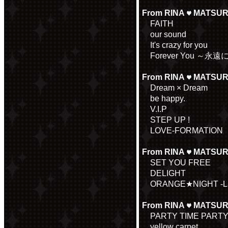
From RINA
MATSURI
FAITH
our sound
It's crazy for you
Forever You ～永
From RINA
MATSURI
Dream × Dream
be happy.
V.I.P
STEP UP !
LOVE-FORMATION
From RINA
MATSURI
SET YOU FREE
DELIGHT
ORANGE★NIGHT -La La
From RINA
MATSURI
PARTY TIME PARTY
yellow carpet