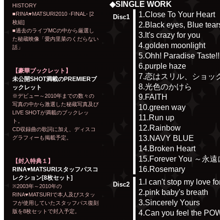
◆SINGLE WORK
HISTORY
1.Close To Your Heart
■RINA♥MATSURI2010 -FINAL- [2
Disc1
枚組]
2.Black eyes, Blue tear
■過去のライブMCの中から厳選し
3.It's crazy for you
た秘蔵映像「愛内里菜のくだらない
4.golden moonlight
話」
5.Ohh! Paradise Taste!!
6.purple haze
【豪華ブックレット】
7.恋はスリル、ショッ
未公開SHOT満載のPREMIERブ
8.光色のかけら
ックレット
9.FAITH
※デビュー～2010年までの数々の
写真の中から激選した秘蔵写真及び
10.green way
LIVE SHOTが満載のブックレッ
11.Run up
ト。
12.Rainbow
CD収録曲の歌詞に加え、ディスコ
13.NAVY BLUE
グラフィーも掲載予定。
14.Broken Heart
15.Forever You ～
【封入特典１】
16.Rosemary
RINA♥MATSURIスタッフパスコ
レクション[8枚セット]
1.I can't stop my love f
Disc2
※2003年～2010年の
2.pink baby's breath
RINA♥MATSURIで本人及びスタッ
3.Sincerely Yours
フが使用していたスタッフパス復刻
版を8枚セットで封入予定。
4.Can you feel the 