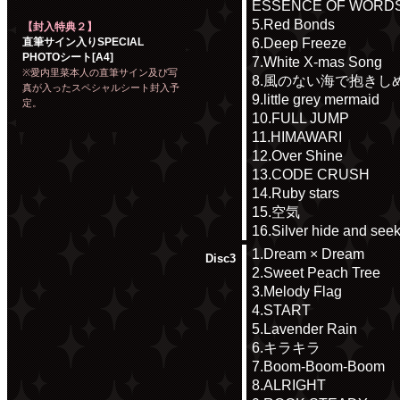
ESSENCE OF WORDS
5.Red Bonds
【封入特典２】
6.Deep Freeze
直筆サイン入りSPECIAL
PHOTOシート[A4]
7.White X-mas Song
※愛内里菜本人の直筆サイン及び写
8.風のない海で抱きし
真が入ったスペシャルシート封入予
9.little grey mermaid
定。
10.FULL JUMP
11.HIMAWARI
12.Over Shine
13.CODE CRUSH
14.Ruby stars
15.空気
16.Silver hide and see
1.Dream × Dream
Disc3
2.Sweet Peach Tree
3.Melody Flag
4.START
5.Lavender Rain
6.キラキラ
7.Boom-Boom-Boom
8.ALRIGHT