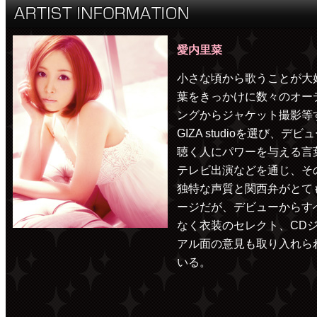
愛内里菜
小さな頃から歌うことが大
葉をきっかけに数々のオー
ングからジャケット撮影等
GIZA studioを選び、デ
聴く人にパワーを与える言
テレビ出演などを通じ、そ
独特な声質と関西弁がとて
ージだが、デビューからす
なく衣装のセレクト、CDジ
アル面の意見も取り入れら
いる。