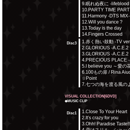
9.眠れぬ夜に -lifeblood 
10.PARTY TIME PART
11.Harmony -DTS MIX-
12.Will you dance ?
13.Today is the day
14.Fingers Crossed
1.赤く熱い鼓動 -TV vers
Disc3
2.GLORIOUS -A.C.E.2 v
3.GLORIOUS -A.C.E.2
4.PRECIOUS PLACE -A
5.I believe you ～愛の花
6.100もの扉 / Rina Aiuch
☆Point
7.七つの海を渡る風のように / 
VISUAL COLLECTION[6DVD]
◆MUSIC CLIP
1.Close To Your Heart
Disc1
2.It's crazy for you
3.Ohh! Paradise Taste!!
4.恋はスリル、ショッ