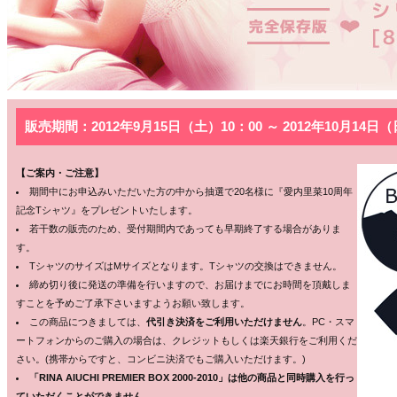
販売期間：2012年9月15日（土）10：00 ～ 2012年10月14日（
【
ご案内・ご注意】
期間中にお申込みいただいた方の中から抽選で20名様に『愛内里菜10周年
記念Tシャツ』をプレゼントいたします。
若干数の販売のため、受付期間内であっても早期終了する場合がありま
す。
TシャツのサイズはMサイズとなります。Tシャツの交換はできません。
締め切り後に発送の準備を行いますので、お届けまでにお時間を頂戴しま
すことを予めご了承下さいますようお願い致します。
この商品につきましては、
代引き決済をご利用いただけません
。PC・スマ
ートフォンからのご購入の場合は、クレジットもしくは楽天銀行をご利用くだ
さい。(携帯からですと、コンビニ決済でもご購入いただけます。)
「RINA AIUCHI PREMIER BOX 2000-2010」は他の商品と同時購入を行っ
ていただくことができません。