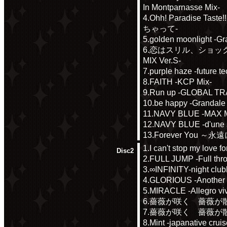
In Montparnasse Mix-
4.Ohh! Paradise 
ちゃって-
5.golden moonlight -Gr
6.恋はスリル、ショック、サ
MIX Ver.S-
7.purple haze -future t
8.FAITH -KCP Mix-
9.Run up -GLOBAL TR
10.be happy -Grandale
11.NAVY BLUE -MAX 
12.NAVY BLUE -d'une 
13.Forever You ～永遠に
1.I can't stop my love f
Disc2
2.FULL JUMP -Full throt
3.∞INFINITY-night club
4.GLORIOUS -Another 
5.MIRACLE -Allegro vi
6.薔薇が咲く 薔薇が散る -s
7.薔薇が咲く 薔薇が散る -m
8.Mint -japanative cruis