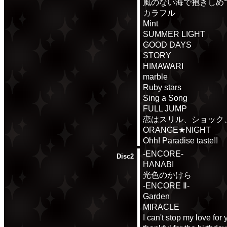
風のない海で抱きしめ
カラフル
Mint
SUMMER LIGHT
GOOD DAYS
STORY
HIMAWARI
marble
Ruby stars
Sing a Song
FULL JUMP
恋はスリル、ショック
ORANGE★NIGHT
Ohh! Paradise taste!!
-ENCORE-
Disc2
HANABI
光色のかけら
-ENCORE Ⅱ-
Garden
MIRACLE
I can't stop my love for