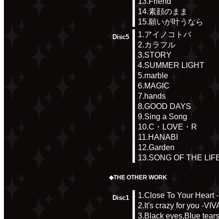
13.Friend
14.素顔のまま
15.願いが叶うなら
1.アイノコトバ
Disc5
2.カラフル
3.STORY
4.SUMMER LIGHT
5.marble
6.MAGIC
7.hands
8.GOOD DAYS
9.Sing a Song
10.C・LOVE・R
11.HANABI
12.Garden
13.SONG OF THE LI
◆THE OTHER WORK
1.Close To Your Heart
Disc1
2.It's crazy for you 
3.Black eyes,Blue tea