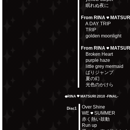
眠れぬ夜に
From RINA
MATSURI
A DAY TRIP
TRIP
golden moonlight
From RINA
MATSURI 
Broken Heart
purple haze
little grey mermaid
ばりジャンプ
夏の幻
光色のかけら
◆RINA
MATSURI 2010 -FINAL-
Over Shine
Disc1
WE
SUMMER
赤く熱い鼓動
Run up