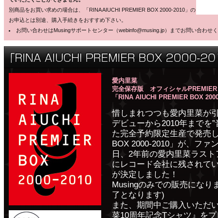
別商品をお買い求めの場合は、「RINA AIUCHI PREMIER BOX 2000-2010」の
お申込とは別途、購入手続きをおすすめ下さい。
お問い合わせはMusingサポートセンター（webinfo@musing.jp）までお問
愛内里菜
完全保存版 オフィシャルPREMIE
「RINA AIUCHI PREMIER BOX 200
惜しまれつつも愛内里菜が引
デビューから2010年までを”
た完全予約限定生産で発売しました
BOX 2000-2010」が、
日、2年前の愛内里菜ラストア
にレコード会社に残されて
が決定しました！
Musingのみでの販売にな
了となります)
また、期間中ご購入いただい
菜10周年記念Tシャツ』を