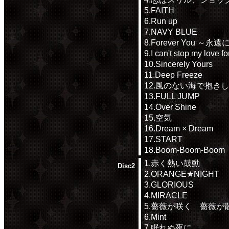
5.FAITH
6.Run up
7.NAVY BLUE
8.Forever You ～永
9.I can't stop my love f
10.Sincerely Yours
11.Deep Freeze
12.風のない海で抱き
13.FULL JUMP
14.Over Shine
15.空気
16.Dream × Dream
17.START
18.Boom-Boom-Boom
1.赤く熱い鼓動
Disc2
2.ORANGE★NIGHT
3.GLORIOUS
4.MIRACLE
5.薔薇が咲く 薔薇が
6.Mint
7.眠れぬ夜に