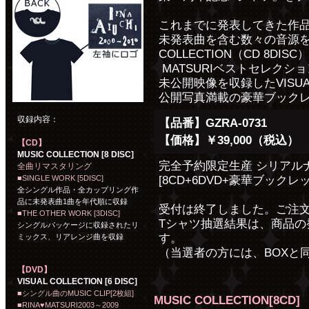
これまでに発表してきた作
未発表曲を含む数々の音源を
COLLECTION（CD 8DISC
MATSURIベストセレクショ
未公開映像を収録したVISUAL 
公開写真満載の豪華ブックレ
収録内容：
【品番】GZRA-0731
【価格】￥39,000（税込）
【CD】
MUSIC COLLECTION [8 DISC]
完全予約限定生産 シリアル
全曲リマスタリング
■SINGLE WORK [5DISC]
[8CD+6DVD+豪華ブックレッ
全シングル作品・全カップリング作
品に未発表曲1曲を年代順に収録
受付は終了しました。ご注
■THE OTHER WORK [3DISC]
Tシャツ抽選結果は、商品の
シングルパッケージに収録されたリ
す。
ミックス、リアレンジ曲を収録
（当選者の方には、BOXと
【DVD】
VISUAL COLLECTION [6 DISC]
■シングル曲のMUSIC CLIP[2枚組]
MUSIC COLLECTION[8CD]
■RINA♥MATSURI2003～2009