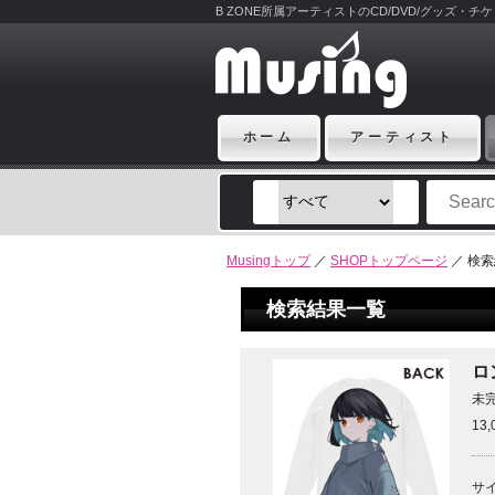
B ZONE所属アーティストのCD/DVD/グッズ・
ホーム
アーティスト
Musingトップ
／
SHOPトップページ
／ 検
検索結果一覧
ロ
未
13
サイ