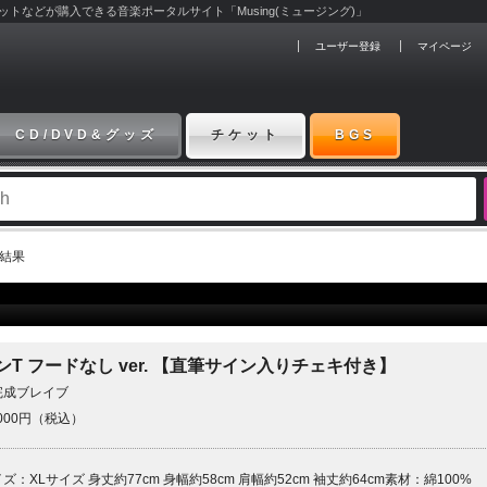
チケットなどが購入できる音楽ポータルサイト「Musing(ミュージング)」
ユーザー登録
マイページ
CD/DVD&グッズ
チケット
BGS
索結果
ンT フードなし ver. 【直筆サイン入りチェキ付き】
完成ブレイブ
,000円（税込）
ズ：XLサイズ 身丈約77cm 身幅約58cm 肩幅約52cm 袖丈約64cm素材：綿100%