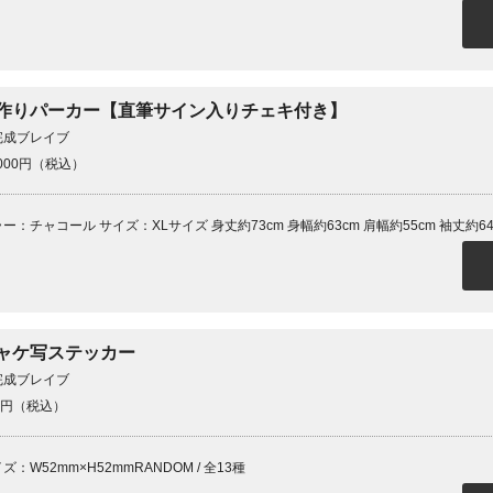
作りパーカー【直筆サイン入りチェキ付き】
完成ブレイブ
,000円（税込）
ー：チャコール サイズ：XLサイズ 身丈約73cm 身幅約63cm 肩幅約55cm 袖丈約64 .
ャケ写ステッカー
完成ブレイブ
0円（税込）
ズ：W52mm×H52mmRANDOM / 全13種