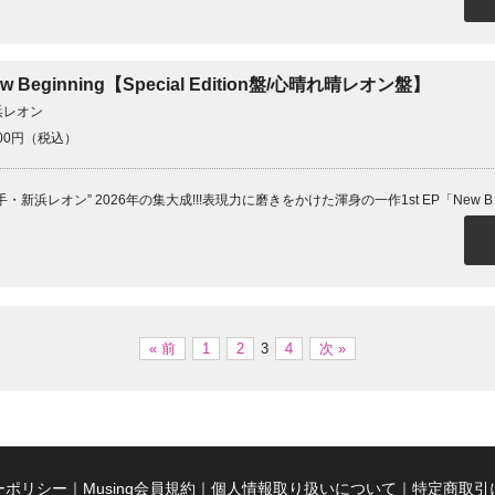
w Beginning【Special Edition盤/心晴れ晴レオン盤】
浜レオン
500円（税込）
手・新浜レオン” 2026年の集大成!!!表現力に磨きをかけた渾身の一作1st EP「New B .
« 前
1
2
3
4
次 »
ーポリシー
｜
Musing会員規約
｜
個人情報取り扱いについて
｜
特定商取引