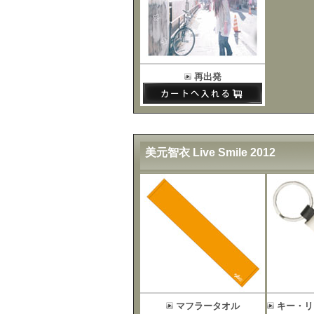
再出発
美元智衣 Live Smile 2012
マフラータオル
キー・リ