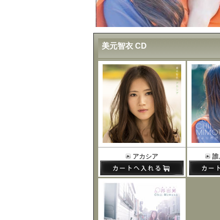
美元智衣 CD
アカシア
誰