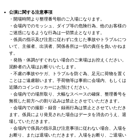
公演に関する注意事項
・開場時間より整理番号順のご入場になります。
・会場内でのモッシュ、ダイブ等の危険行為、他のお客様の
ご迷惑になるような行為は一切禁止となります。
・係員の指示及び注意に従わずに生じた事故やトラブルにつ
いて、主催者、出演者、関係各所は一切の責任を負いかねま
す。
・発熱・体調がすぐれない場合のご来場はお控えください。
泥酔者の入場はお断りいたします。
・不慮の事故やケガ、トラブルを防ぐ為、足元に荷物を置く
ことはご遠慮願います。手荷物等は事前に会場内、もしくは
近隣のコインロッカーにお預けください。
・会場内での場所取り、大幅なスペースの確保、整理番号を
無視した前方への割り込みは禁止とさせていただきます。
・会場内での撮影・録音・録画行為は禁止とさせていただき
ます。係員により発見された場合はデータを消去のうえ、退
場していただきます。
・会場内で係員の指示及び注意事項に従わない場合、入場を
お断り、または退場いただきます。入場をお断り、ご退場い