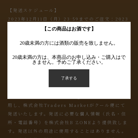
【発送スケジュール】
2023年12月11日（月）23:59までのご注文：2023
年12月20日（水）頃より発送
【この商品はお酒です】
2023年12月28日（木）23:59までのご注文：2024
20歳未満の方には酒類の販売を致しません。
年1月19日（金）頃より発送
20歳未満の方は、本商品のお申し込み・ご購入はで
※ワインボトルは輸入品の為、製造過程中に出来た
きません。予めご了承ください。
小さな気泡・小傷などがある場合がございます。な
了承する
お、オリジナルラベルの部分には気泡・小傷が当た
らないよう検品をしております。
※当商品は通販サイトMusingの決済システムを使
用し、株式会社Traders Marketがクール便にて
発送いたします。発送に必要な個人情報（氏名・住
所・電話番号）を株式会社B ZONEより提供致しま
す。発送以外の用途に使用することはありません。