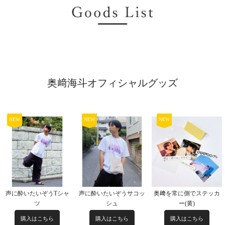
奥﨑海斗オフィシャルグッズ
NEW
NEW
NEW
声に酔いたいぞうTシャ
声に酔いたいぞうサコッ
奥﨑を常に側でステッカ
ツ
シュ
ー(黄)
購入はこちら
購入はこちら
購入はこちら