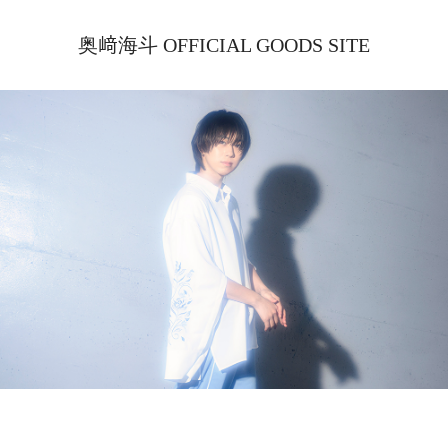
奥﨑海斗 OFFICIAL GOODS SITE