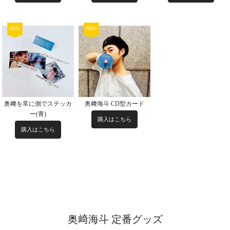
NEW
NEW
奥﨑を常に側でステッカ
奥﨑海斗 CD型カード
ー(青)
購入はこちら
購入はこちら
奥﨑海斗 定番グッズ